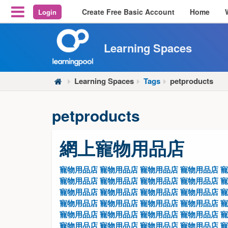
Create Free Basic Account
Home
Login
Reveal Off-Canvas Navigation
Learning Spaces
Learning Spaces
Tags
petproducts
petproducts
網上寵物用品店
寵物用品店
寵物用品店
寵物用品店
寵物用品店
寵
寵物用品店
寵物用品店
寵物用品店
寵物用品店
寵
寵物用品店
寵物用品店
寵物用品店
寵物用品店
寵
寵物用品店
寵物用品店
寵物用品店
寵物用品店
寵
寵物用品店
寵物用品店
寵物用品店
寵物用品店
寵
寵物用品店
寵物用品店
寵物用品店
寵物用品店
寵