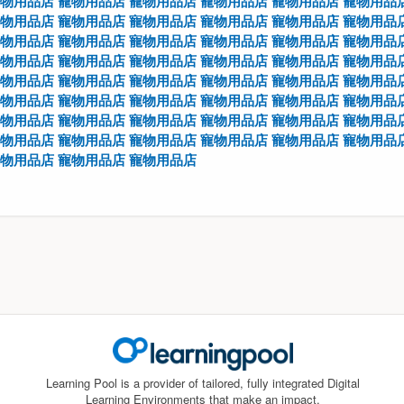
物用品店
寵物用品店
寵物用品店
寵物用品店
寵物用品店
寵物用品
物用品店
寵物用品店
寵物用品店
寵物用品店
寵物用品店
寵物用品
物用品店
寵物用品店
寵物用品店
寵物用品店
寵物用品店
寵物用品
物用品店
寵物用品店
寵物用品店
寵物用品店
寵物用品店
寵物用品
物用品店
寵物用品店
寵物用品店
寵物用品店
寵物用品店
寵物用品
物用品店
寵物用品店
寵物用品店
寵物用品店
寵物用品店
寵物用品
物用品店
寵物用品店
寵物用品店
寵物用品店
寵物用品店
寵物用品
物用品店
寵物用品店
寵物用品店
寵物用品店
寵物用品店
寵物用品
物用品店
寵物用品店
寵物用品店
Learning Pool is a provider of tailored, fully integrated Digital
Learning Environments that make an impact.