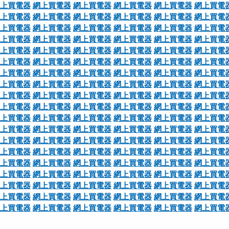
上買電器
網上買電器
網上買電器
網上買電器
網上買電器
網上買電
上買電器
網上買電器
網上買電器
網上買電器
網上買電器
網上買電
上買電器
網上買電器
網上買電器
網上買電器
網上買電器
網上買電
上買電器
網上買電器
網上買電器
網上買電器
網上買電器
網上買電
上買電器
網上買電器
網上買電器
網上買電器
網上買電器
網上買電
上買電器
網上買電器
網上買電器
網上買電器
網上買電器
網上買電
上買電器
網上買電器
網上買電器
網上買電器
網上買電器
網上買電
上買電器
網上買電器
網上買電器
網上買電器
網上買電器
網上買電
上買電器
網上買電器
網上買電器
網上買電器
網上買電器
網上買電
上買電器
網上買電器
網上買電器
網上買電器
網上買電器
網上買電
上買電器
網上買電器
網上買電器
網上買電器
網上買電器
網上買電
上買電器
網上買電器
網上買電器
網上買電器
網上買電器
網上買電
上買電器
網上買電器
網上買電器
網上買電器
網上買電器
網上買電
上買電器
網上買電器
網上買電器
網上買電器
網上買電器
網上買電
上買電器
網上買電器
網上買電器
網上買電器
網上買電器
網上買電
上買電器
網上買電器
網上買電器
網上買電器
網上買電器
網上買電
上買電器
網上買電器
網上買電器
網上買電器
網上買電器
網上買電
上買電器
網上買電器
網上買電器
網上買電器
網上買電器
網上買電
上買電器
網上買電器
網上買電器
網上買電器
網上買電器
網上買電