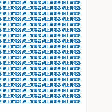
器
網上買電器
網上買電器
網上買電器
網上買電器
器
網上買電器
網上買電器
網上買電器
網上買電器
器
網上買電器
網上買電器
網上買電器
網上買電器
器
網上買電器
網上買電器
網上買電器
網上買電器
器
網上買電器
網上買電器
網上買電器
網上買電器
器
網上買電器
網上買電器
網上買電器
網上買電器
器
網上買電器
網上買電器
網上買電器
網上買電器
器
網上買電器
網上買電器
網上買電器
網上買電器
器
網上買電器
網上買電器
網上買電器
網上買電器
器
網上買電器
網上買電器
網上買電器
網上買電器
器
網上買電器
網上買電器
網上買電器
網上買電器
器
網上買電器
網上買電器
網上買電器
網上買電器
器
網上買電器
網上買電器
網上買電器
網上買電器
器
網上買電器
網上買電器
網上買電器
網上買電器
器
網上買電器
網上買電器
網上買電器
網上買電器
器
網上買電器
網上買電器
網上買電器
網上買電器
器
網上買電器
網上買電器
網上買電器
網上買電器
器
網上買電器
網上買電器
網上買電器
網上買電器
器
網上買電器
網上買電器
網上買電器
網上買電器