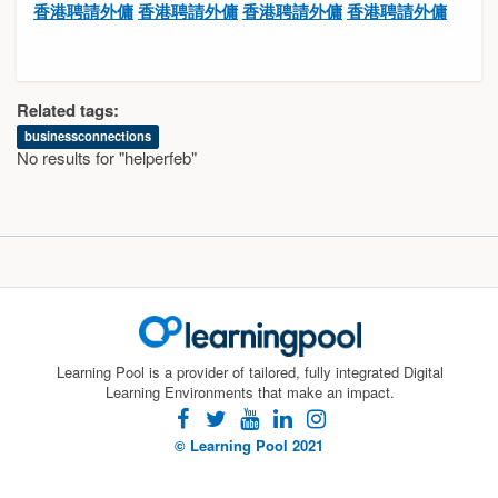
香港聘請外傭
香港聘請外傭
香港聘請外傭
香港聘請外傭
Related tags:
businessconnections
No results for "helperfeb"
Learning Pool is a provider of tailored, fully integrated Digital
Learning Environments that make an impact.
facebook
twitter
youtube
linkedin
instagram
© Learning Pool 2021