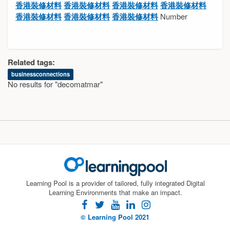
香港裝修材料
香港裝修材料
香港裝修材料
香港裝修材料
香港裝修材料
香港裝修材料
香港裝修材料
Number
Related tags:
businessconnections
No results for "decomatmar"
Learning Pool is a provider of tailored, fully integrated Digital
Learning Environments that make an impact.
facebook
twitter
youtube
linkedin
instagram
© Learning Pool 2021