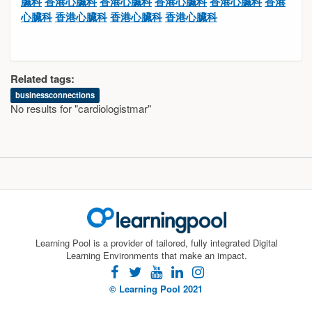
臟科
香港心臟科
香港心臟科
香港心臟科
香港心臟科
香港
心臟科
香港心臟科
香港心臟科
香港心臟科
Related tags:
businessconnections
No results for "cardiologistmar"
Learning Pool is a provider of tailored, fully integrated Digital
Learning Environments that make an impact.
facebook
twitter
youtube
linkedin
instagram
© Learning Pool 2021